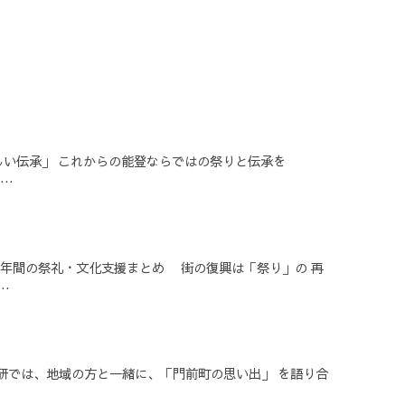
新しい伝承」 これからの能登ならではの祭りと伝承を
..
２年間の祭礼・文化支援まとめ 街の復興は「祭り」の 再
.
LC研では、地域の方と一緒に、「門前町の思い出」 を語り合