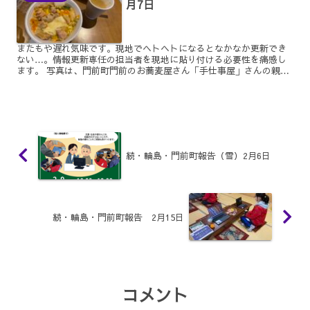
月7日
またもや遅れ気味です。現地でヘトヘトになるとなかなか更新でき
ない…。情報更新専任の担当者を現地に貼り付ける必要性を痛感し
ます。 写真は、門前町門前のお蕎麦屋さん「手仕事屋」さんの親子
丼。お蕎麦は大量の水を使うのでまだ無理なので、お蕎麦の出汁...
続・輪島・門前町報告（雪）2月6日
続・輪島・門前町報告 2月15日
コメント