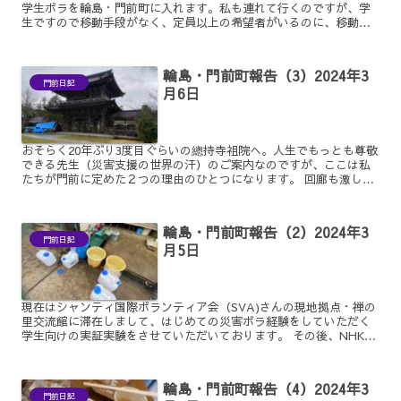
学生ボラを輪島・門前町に入れます。私も連れて行くのですが、学
生ですので移動手段がなく、定員以上の希望者がいるのに、移動手
段がありません。私が往復する余裕もありません。 そこで恐縮で...
輪島・門前町報告（3）2024年3
門前日記
月6日
おそらく20年ぶり3度目ぐらいの總持寺祖院へ。人生でもっとも尊敬
できる先生（災害支援の世界の汗）のご案内なのですが、ここは私
たちが門前に定めた２つの理由のひとつになります。 回廊も激しく
被災されている中で、写真はほぼ無事だった山門です。先の...
輪島・門前町報告（2）2024年3
門前日記
月5日
現在はシャンティ国際ボランティア会（SVA)さんの現地拠点・禅の
里交流館に滞在しまして、はじめての災害ボラ経験をしていただく
学生向けの実証実験をさせていただいております。 その後、NHKさ
んに取り上げていただいたりしたのはまた後日談なのです...
輪島・門前町報告（4）2024年3
門前日記