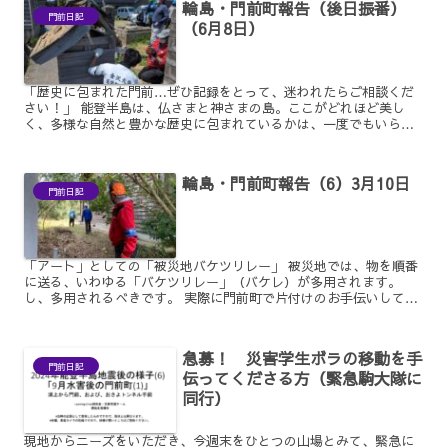
輪島・門前町報告（後日振番）
門前日記
（6月8日）
「歴史に包まれた門前…ぜひ記録をとって、迷われたらご相談くだ
さい！」 能登半島は、仏さまと神さまの島。ここがどれほど美し
く、多様な自然と豊かな歴史に包まれているかは、一度でもいらっ
しゃると、心の底から実感していただけると思います。 その証拠...
輪島・門前町報告（6）3月10日
門前日記
「アート」としての「被災地バケツリレー」 被災地では、物を順番
に送る、いわゆる「バケツリレー」（バケレ）が多用されます。
し、多用されるべきです。 実際に門前町で片付けのお手伝いしてい
ると、随所で「バケレ組めたら楽なんだけどな…」という局面に...
急募！ 災害学生ボラの移動を手
門前日記
伝ってくださる方（緊急駒大隊に
同行）
現地からニーズをいただき、今週末をひとつの山場とみて、緊急に